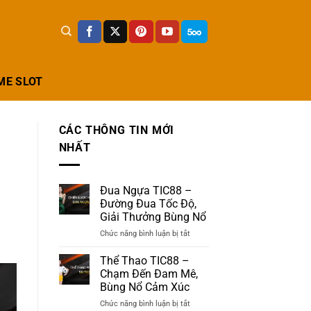
ME SLOT
CÁC THÔNG TIN MỚI
NHẤT
Đua Ngựa TIC88 –
Đường Đua Tốc Độ,
Giải Thưởng Bùng Nổ
ở
Chức năng bình luận bị tắt
Đua
Ngựa
Thể Thao TIC88 –
TIC88
Chạm Đến Đam Mê,
–
Bùng Nổ Cảm Xúc
Đường
ở
Chức năng bình luận bị tắt
Đua