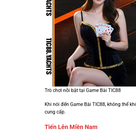
Trò chơi nỗi bật tại Game Bài TIC88
Khi nói đến Game Bài TIC88, không thể kh
cung cấp.
Tiến Lên Miền Nam