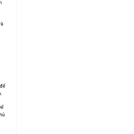
n
và
 để
.
Để
thủ