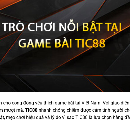
 cho cộng đồng yêu thích game bài tại Việt Nam. Với giao diện
iệm mượt mà,
TIC88
nhanh chóng chiếm được cảm tình người chơ
, mẹo chơi hiệu quả và lý do vì sao TIC88 là lựa chọn hàng đầ