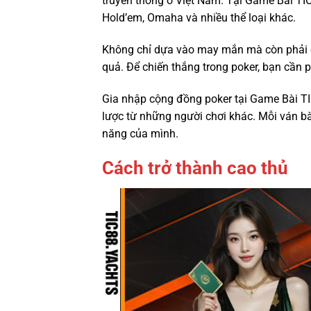
truyền thống ở Việt Nam. Tại Game Bài TIC
Hold’em, Omaha và nhiều thể loại khác.
Không chỉ dựa vào may mắn mà còn phải có
quả. Để chiến thắng trong poker, bạn cần ph
Gia nhập cộng đồng poker tại Game Bài TIC
lược từ những người chơi khác. Mỗi ván b
năng của mình.
Cách trở thành cao thủ