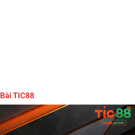
 Bài TIC88