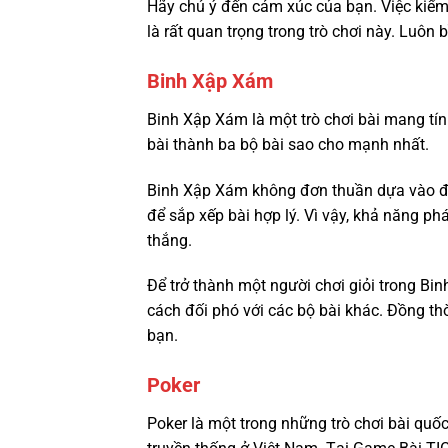
Hãy chú ý đến cảm xúc của bạn. Việc kiể
là rất quan trọng trong trò chơi này. Luôn b
Binh Xập Xám
Binh Xập Xám là một trò chơi bài mang tính
bài thành ba bộ bài sao cho mạnh nhất.
Binh Xập Xám không đơn thuần dựa vào độ 
để sắp xếp bài hợp lý. Vì vậy, khả năng ph
thắng.
Để trở thành một người chơi giỏi trong Bi
cách đối phó với các bộ bài khác. Đồng th
bạn.
Poker
Poker là một trong những trò chơi bài quốc